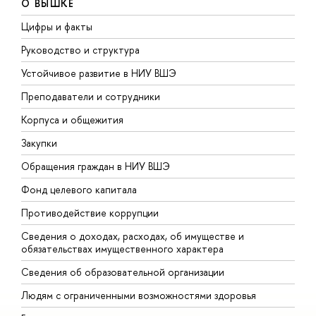
О ВЫШКЕ
Цифры и факты
Л
Руководство и структура
Д
Устойчивое развитие в НИУ ВШЭ
О
Преподаватели и сотрудники
П
Корпуса и общежития
В
Закупки
П
Обращения граждан в НИУ ВШЭ
А
Фонд целевого капитала
Д
Противодействие коррупции
Ц
Сведения о доходах, расходах, об имуществе и
Б
обязательствах имущественного характера
О
Сведения об образовательной организации
О
Людям с ограниченными возможностями здоровья