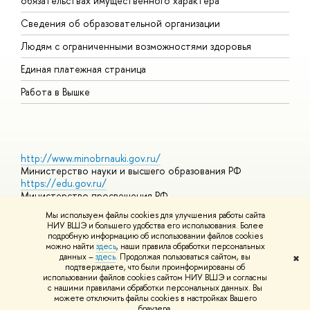
обязательствах имущественного характера
О
Сведения об образовательной организации
О
Людям с ограниченными возможностями здоровья
Единая платежная страница
Работа в Вышке
http://www.minobrnauki.gov.ru/
Министерство науки и высшего образования РФ
https://edu.gov.ru/
Министерство просвещения РФ
https://elearning.hse.ru/mooc
Мы используем файлы cookies для улучшения работы сайта
Массовые открытые онлайн-курсы
НИУ ВШЭ и большего удобства его использования. Более
подробную информацию об использовании файлов cookies
можно найти
здесь
, наши правила обработки персональных
данных –
здесь
. Продолжая пользоваться сайтом, вы
✖
© НИУ ВШЭ 1993–2026
Адреса и контакты
Условия
подтверждаете, что были проинформированы об
использования материалов
Политика конфиденциальности
Карта
использовании файлов cookies сайтом НИУ ВШЭ и согласны
сайта
с нашими правилами обработки персональных данных. Вы
Шрифты HSE Sans и HSE Slab разработаны в
Школе дизайна НИУ
можете отключить файлы cookies в настройках Вашего
ВШЭ
браузера.