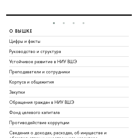
О ВЫШКЕ
Цифры и факты
Л
Руководство и структура
Д
Устойчивое развитие в НИУ ВШЭ
О
Преподаватели и сотрудники
П
Корпуса и общежития
В
Закупки
П
Обращения граждан в НИУ ВШЭ
А
Фонд целевого капитала
Д
Противодействие коррупции
Ц
Сведения о доходах, расходах, об имуществе и
Б