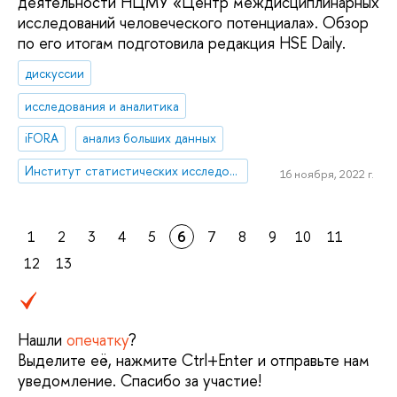
деятельности НЦМУ «Центр междисциплинарных
исследований человеческого потенциала». Обзор
по его итогам подготовила редакция HSE Daily.
дискуссии
исследования и аналитика
iFORA
анализ больших данных
Институт статистических исследований и экономики знаний
16 ноября, 2022 г.
1
2
3
4
5
6
7
8
9
10
11
12
13
Нашли
опечатку
?
Выделите её, нажмите Ctrl+Enter и отправьте нам
уведомление. Спасибо за участие!