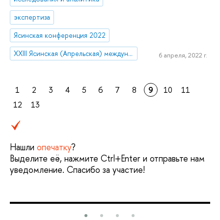
экспертиза
Ясинская конференция 2022
XXIII Ясинская (Апрельская) международная научная конференция по проблемам развития экономики и общества
6 апреля, 2022 г.
1
2
3
4
5
6
7
8
9
10
11
12
13
Нашли
опечатку
?
Выделите её, нажмите Ctrl+Enter и отправьте нам
уведомление. Спасибо за участие!