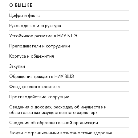
О ВЫШКЕ
Цифры и факты
Л
Руководство и структура
Д
Устойчивое развитие в НИУ ВШЭ
О
Преподаватели и сотрудники
П
Корпуса и общежития
В
Закупки
П
Обращения граждан в НИУ ВШЭ
А
Фонд целевого капитала
Д
Противодействие коррупции
Ц
Сведения о доходах, расходах, об имуществе и
Б
обязательствах имущественного характера
О
Сведения об образовательной организации
О
Людям с ограниченными возможностями здоровья