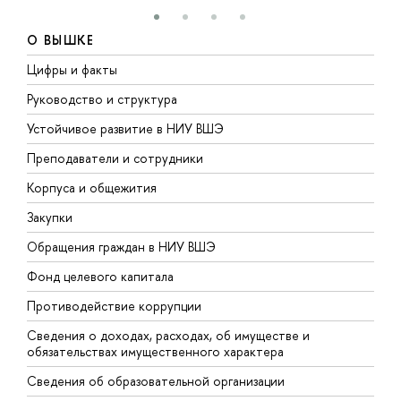
О ВЫШКЕ
Цифры и факты
Л
Руководство и структура
Д
Устойчивое развитие в НИУ ВШЭ
О
Преподаватели и сотрудники
П
Корпуса и общежития
В
Закупки
П
Обращения граждан в НИУ ВШЭ
А
Фонд целевого капитала
Д
Противодействие коррупции
Ц
Сведения о доходах, расходах, об имуществе и
Б
обязательствах имущественного характера
О
Сведения об образовательной организации
О