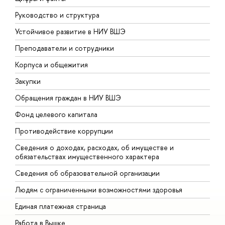
Руководство и структура
Д
Устойчивое развитие в НИУ ВШЭ
О
Преподаватели и сотрудники
П
Корпуса и общежития
В
Закупки
П
Обращения граждан в НИУ ВШЭ
А
Фонд целевого капитала
Д
Противодействие коррупции
Ц
Сведения о доходах, расходах, об имуществе и
Б
обязательствах имущественного характера
О
Сведения об образовательной организации
О
Людям с ограниченными возможностями здоровья
Единая платежная страница
Работа в Вышке