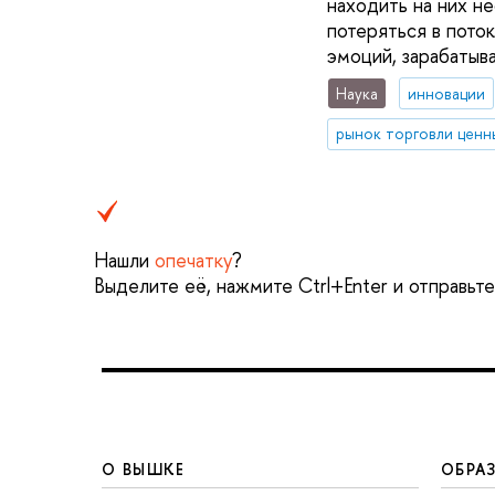
находить на них н
потеряться в пото
эмоций, зарабатыв
Наука
инновации
рынок торговли ценн
Нашли
опечатку
?
Выделите её, нажмите Ctrl+Enter и отправьт
О ВЫШКЕ
ОБРА