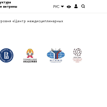
уктура
е витрины
РУС
уровня «Центр междисциплинарных