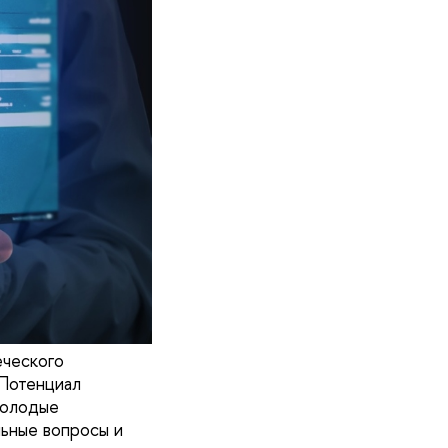
еческого
«Потенциал
молодые
льные вопросы и