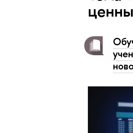
ценны
Обу
уче
нов