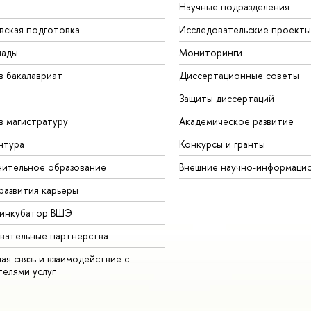
Научные подразделения
вская подготовка
Исследовательские проекты
иады
Мониторинги
в бакалавриат
Диссертационные советы
Защиты диссертаций
в магистратуру
Академическое развитие
нтура
Конкурсы и гранты
ительное образование
Внешние научно-информаци
развития карьеры
-инкубатор ВШЭ
вательные партнерства
ая связь и взаимодействие с
телями услуг