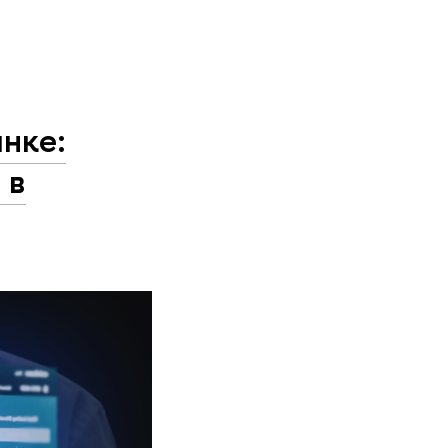
нке:
 в