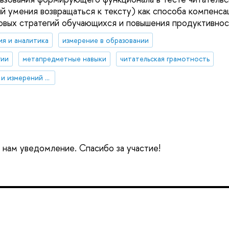
й умения возвращаться к тексту) как способа компенс
овых стратегий обучающихся и повышения продуктивнос
ия и аналитика
измерение в образовании
гии
метапредметные навыки
читательская грамотность
Центр психометрики и измерений в образовании
е нам уведомление. Спасибо за участие!