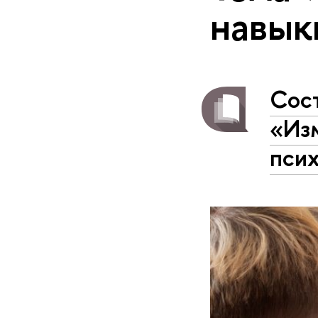
навык
Сос
«Изм
псих