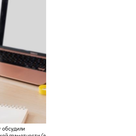
 обсудили
кой грамотности (в