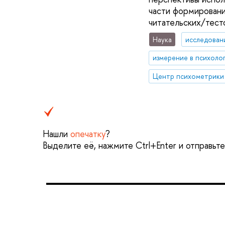
части формировани
читательских/тест
Наука
исследован
измерение в психоло
Нашли
опечатку
?
Выделите её, нажмите Ctrl+Enter и отправьт