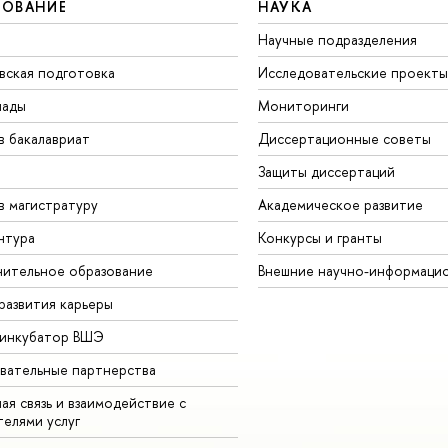
ЗОВАНИЕ
НАУКА
Научные подразделения
вская подготовка
Исследовательские проекты
иады
Мониторинги
в бакалавриат
Диссертационные советы
Защиты диссертаций
в магистратуру
Академическое развитие
нтура
Конкурсы и гранты
ительное образование
Внешние научно-информаци
развития карьеры
-инкубатор ВШЭ
вательные партнерства
ая связь и взаимодействие с
телями услуг