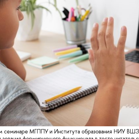
 семинаре МГППУ и Института образования НИУ ВШЭ
ьзования формирующего функционала в тесте читательс