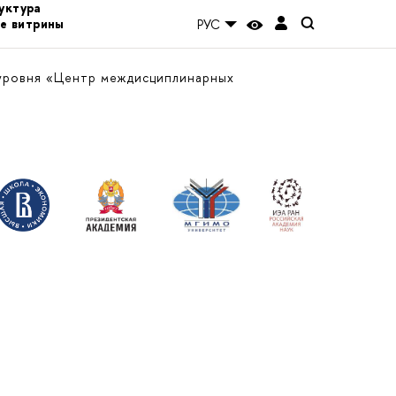
уктура
е витрины
РУС
уровня «Центр междисциплинарных