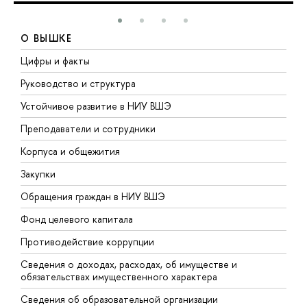
О ВЫШКЕ
Цифры и факты
Л
Руководство и структура
Д
Устойчивое развитие в НИУ ВШЭ
О
Преподаватели и сотрудники
П
Корпуса и общежития
В
Закупки
П
Обращения граждан в НИУ ВШЭ
А
Фонд целевого капитала
Д
Противодействие коррупции
Ц
Сведения о доходах, расходах, об имуществе и
Б
обязательствах имущественного характера
О
Сведения об образовательной организации