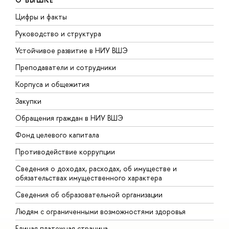
Цифры и факты
Л
Руководство и структура
Д
Устойчивое развитие в НИУ ВШЭ
О
Преподаватели и сотрудники
П
Корпуса и общежития
В
Закупки
П
Обращения граждан в НИУ ВШЭ
А
Фонд целевого капитала
Д
Противодействие коррупции
Ц
Сведения о доходах, расходах, об имуществе и
Б
обязательствах имущественного характера
О
Сведения об образовательной организации
О
Людям с ограниченными возможностями здоровья
Единая платежная страница