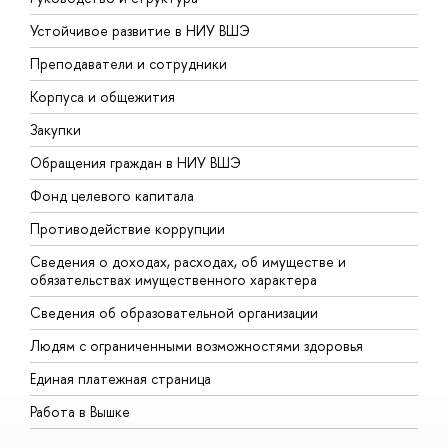
Устойчивое развитие в НИУ ВШЭ
О
Преподаватели и сотрудники
П
Корпуса и общежития
В
Закупки
П
Обращения граждан в НИУ ВШЭ
А
Фонд целевого капитала
Д
Противодействие коррупции
Ц
Сведения о доходах, расходах, об имуществе и
Б
обязательствах имущественного характера
О
Сведения об образовательной организации
О
Людям с ограниченными возможностями здоровья
Единая платежная страница
Работа в Вышке