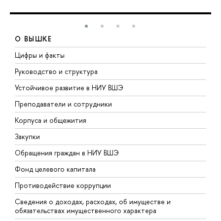
О ВЫШКЕ
Цифры и факты
Л
Руководство и структура
Д
Устойчивое развитие в НИУ ВШЭ
О
Преподаватели и сотрудники
П
Корпуса и общежития
В
Закупки
П
Обращения граждан в НИУ ВШЭ
А
Фонд целевого капитала
Д
Противодействие коррупции
Ц
Сведения о доходах, расходах, об имуществе и
Б
обязательствах имущественного характера
О