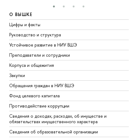
О ВЫШКЕ
Цифры и факты
Л
Руководство и структура
Д
Устойчивое развитие в НИУ ВШЭ
О
Преподаватели и сотрудники
П
Корпуса и общежития
В
Закупки
П
Обращения граждан в НИУ ВШЭ
А
Фонд целевого капитала
Д
Противодействие коррупции
Ц
Сведения о доходах, расходах, об имуществе и
Б
обязательствах имущественного характера
О
Сведения об образовательной организации
О