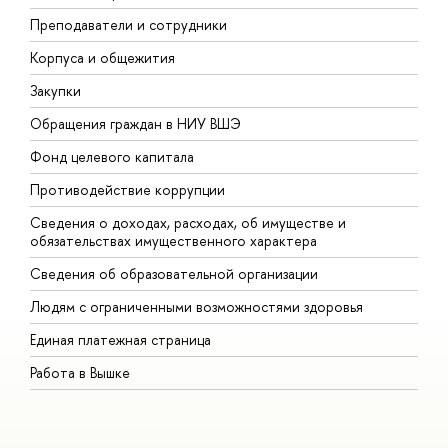
Преподаватели и сотрудники
П
Корпуса и общежития
В
Закупки
П
Обращения граждан в НИУ ВШЭ
А
Фонд целевого капитала
Д
Противодействие коррупции
Ц
Сведения о доходах, расходах, об имуществе и
Б
обязательствах имущественного характера
О
Сведения об образовательной организации
О
Людям с ограниченными возможностями здоровья
Единая платежная страница
Работа в Вышке