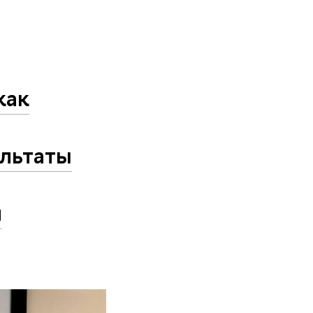
как
ультаты
й