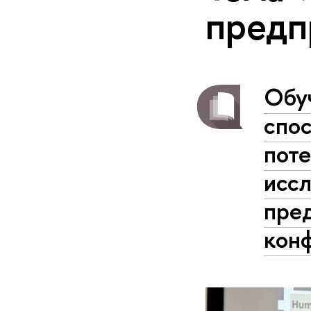
предп
Обу
спос
поте
исс
пре
кон