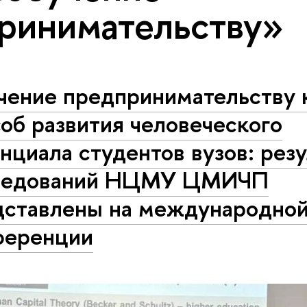
ринимательству»
чение предпринимательству 
об развития человеческого
нциала студентов вузов: рез
ледований НЦМУ ЦМИЧП
дставлены на международно
ференции