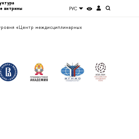
уктура
е витрины
РУС
уровня «Центр междисциплинарных