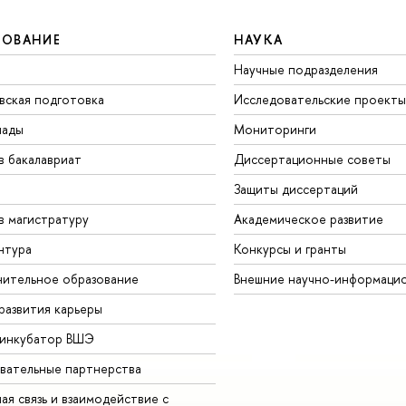
ЗОВАНИЕ
НАУКА
Научные подразделения
вская подготовка
Исследовательские проекты
иады
Мониторинги
в бакалавриат
Диссертационные советы
Защиты диссертаций
в магистратуру
Академическое развитие
нтура
Конкурсы и гранты
ительное образование
Внешние научно-информаци
развития карьеры
-инкубатор ВШЭ
вательные партнерства
ая связь и взаимодействие с