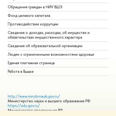
Обращения граждан в НИУ ВШЭ
А
Фонд целевого капитала
Д
Противодействие коррупции
Ц
Сведения о доходах, расходах, об имуществе и
Б
обязательствах имущественного характера
О
Сведения об образовательной организации
О
Людям с ограниченными возможностями здоровья
Единая платежная страница
Работа в Вышке
http://www.minobrnauki.gov.ru/
Министерство науки и высшего образования РФ
https://edu.gov.ru/
Министерство просвещения РФ
https://elearning.hse.ru/mooc