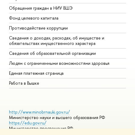
Обращения граждан в НИУ ВШЭ
А
Фонд целевого капитала
Д
Противодействие коррупции
Ц
Сведения о доходах, расходах, об имуществе и
Б
обязательствах имущественного характера
О
Сведения об образовательной организации
О
Людям с ограниченными возможностями здоровья
Единая платежная страница
Работа в Вышке
http://www.minobrnauki.gov.ru/
Министерство науки и высшего образования РФ
https://edu.gov.ru/
Министерство просвещения РФ
https://elearning.hse.ru/mooc