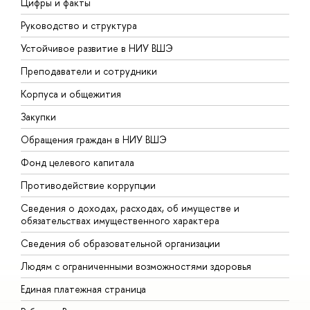
Цифры и факты
Л
Руководство и структура
Д
Устойчивое развитие в НИУ ВШЭ
О
Преподаватели и сотрудники
П
Корпуса и общежития
В
Закупки
П
Обращения граждан в НИУ ВШЭ
А
Фонд целевого капитала
Д
Противодействие коррупции
Ц
Сведения о доходах, расходах, об имуществе и
Б
обязательствах имущественного характера
О
Сведения об образовательной организации
О
Людям с ограниченными возможностями здоровья
Единая платежная страница