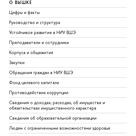
О ВЫШКЕ
Цифры и факты
Л
Руководство и структура
Д
Устойчивое развитие в НИУ ВШЭ
О
Преподаватели и сотрудники
П
Корпуса и общежития
В
Закупки
П
Обращения граждан в НИУ ВШЭ
А
Фонд целевого капитала
Д
Противодействие коррупции
Ц
Сведения о доходах, расходах, об имуществе и
Б
обязательствах имущественного характера
О
Сведения об образовательной организации
О
Людям с ограниченными возможностями здоровья