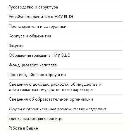
Руководство и структура
Д
Устойчивое развитие в НИУ ВШЭ
О
Преподаватели и сотрудники
П
Корпуса и общежития
В
Закупки
П
Обращения граждан в НИУ ВШЭ
А
Фонд целевого капитала
Д
Противодействие коррупции
Ц
Сведения о доходах, расходах, об имуществе и
Б
обязательствах имущественного характера
О
Сведения об образовательной организации
О
Людям с ограниченными возможностями здоровья
Единая платежная страница
Работа в Вышке