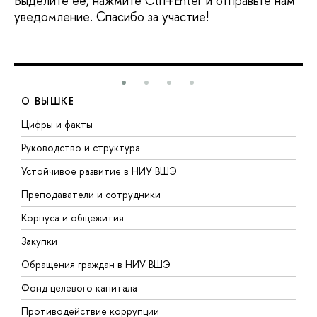
Выделите её, нажмите Ctrl+Enter и отправьте нам
уведомление. Спасибо за участие!
О ВЫШКЕ
Цифры и факты
Л
Руководство и структура
Д
Устойчивое развитие в НИУ ВШЭ
О
Преподаватели и сотрудники
П
Корпуса и общежития
В
Закупки
П
Обращения граждан в НИУ ВШЭ
А
Фонд целевого капитала
Д
Противодействие коррупции
Ц