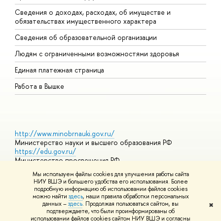
Сведения о доходах, расходах, об имуществе и
Б
обязательствах имущественного характера
О
Сведения об образовательной организации
О
Людям с ограниченными возможностями здоровья
Единая платежная страница
Работа в Вышке
http://www.minobrnauki.gov.ru/
Министерство науки и высшего образования РФ
https://edu.gov.ru/
Министерство просвещения РФ
https://elearning.hse.ru/mooc
Мы используем файлы cookies для улучшения работы сайта
Массовые открытые онлайн-курсы
НИУ ВШЭ и большего удобства его использования. Более
подробную информацию об использовании файлов cookies
можно найти
здесь
, наши правила обработки персональных
данных –
здесь
. Продолжая пользоваться сайтом, вы
✖
© НИУ ВШЭ 1993–2026
Адреса и контакты
Условия
подтверждаете, что были проинформированы об
использования материалов
Политика конфиденциальности
Карта
использовании файлов cookies сайтом НИУ ВШЭ и согласны