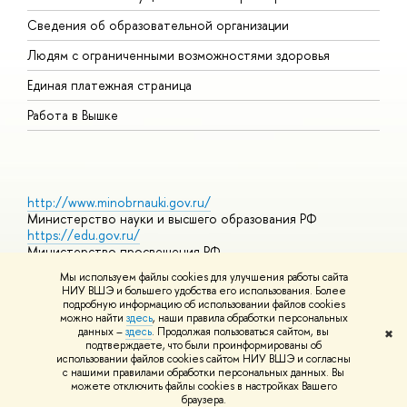
О
Сведения об образовательной организации
О
Людям с ограниченными возможностями здоровья
Единая платежная страница
Работа в Вышке
http://www.minobrnauki.gov.ru/
Министерство науки и высшего образования РФ
https://edu.gov.ru/
Министерство просвещения РФ
https://elearning.hse.ru/mooc
Мы используем файлы cookies для улучшения работы сайта
Массовые открытые онлайн-курсы
НИУ ВШЭ и большего удобства его использования. Более
подробную информацию об использовании файлов cookies
можно найти
здесь
, наши правила обработки персональных
данных –
здесь
. Продолжая пользоваться сайтом, вы
✖
© НИУ ВШЭ 1993–2026
Адреса и контакты
Условия
подтверждаете, что были проинформированы об
использования материалов
Политика конфиденциальности
Карта
использовании файлов cookies сайтом НИУ ВШЭ и согласны
сайта
с нашими правилами обработки персональных данных. Вы
Шрифты HSE Sans и HSE Slab разработаны в
Школе дизайна НИУ
можете отключить файлы cookies в настройках Вашего
ВШЭ
браузера.