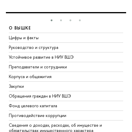
О ВЫШКЕ
Цифры и факты
Л
Руководство и структура
Д
Устойчивое развитие в НИУ ВШЭ
О
Преподаватели и сотрудники
П
Корпуса и общежития
В
Закупки
П
Обращения граждан в НИУ ВШЭ
А
Фонд целевого капитала
Д
Противодействие коррупции
Ц
Сведения о доходах, расходах, об имуществе и
Б
обязательствах имущественного характера