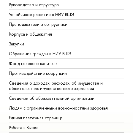
Руководство и структура
Д
Устойчивое развитие в НИУ ВШЭ
О
Преподаватели и сотрудники
П
Корпуса и общежития
В
Закупки
П
Обращения граждан в НИУ ВШЭ
А
Фонд целевого капитала
Д
Противодействие коррупции
Ц
Сведения о доходах, расходах, об имуществе и
Б
обязательствах имущественного характера
О
Сведения об образовательной организации
О
Людям с ограниченными возможностями здоровья
Единая платежная страница
Работа в Вышке