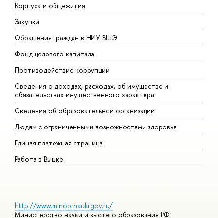
Корпуса и общежития
В
Закупки
П
Обращения граждан в НИУ ВШЭ
А
Фонд целевого капитала
Д
Противодействие коррупции
Ц
Сведения о доходах, расходах, об имуществе и
Б
обязательствах имущественного характера
О
Сведения об образовательной организации
О
Людям с ограниченными возможностями здоровья
Единая платежная страница
Работа в Вышке
http://www.minobrnauki.gov.ru/
Министерство науки и высшего образования РФ