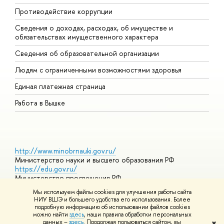
Противодействие коррупции
Ц
Сведения о доходах, расходах, об имуществе и
Б
обязательствах имущественного характера
О
Сведения об образовательной организации
О
Людям с ограниченными возможностями здоровья
Единая платежная страница
Работа в Вышке
http://www.minobrnauki.gov.ru/
Министерство науки и высшего образования РФ
https://edu.gov.ru/
Министерство просвещения РФ
https://elearning.hse.ru/mooc
Мы используем файлы cookies для улучшения работы сайта
Массовые открытые онлайн-курсы
НИУ ВШЭ и большего удобства его использования. Более
подробную информацию об использовании файлов cookies
можно найти
здесь
, наши правила обработки персональных
данных –
здесь
. Продолжая пользоваться сайтом, вы
✖