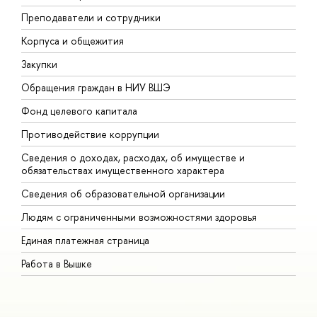
Преподаватели и сотрудники
П
Корпуса и общежития
В
Закупки
П
Обращения граждан в НИУ ВШЭ
А
Фонд целевого капитала
Д
Противодействие коррупции
Ц
Сведения о доходах, расходах, об имуществе и
Б
обязательствах имущественного характера
О
Сведения об образовательной организации
О
Людям с ограниченными возможностями здоровья
Единая платежная страница
Работа в Вышке