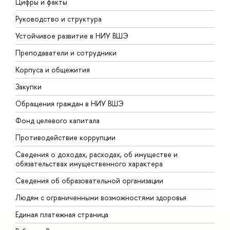
Цифры и факты
Л
Руководство и структура
Д
Устойчивое развитие в НИУ ВШЭ
О
Преподаватели и сотрудники
П
Корпуса и общежития
В
Закупки
П
Обращения граждан в НИУ ВШЭ
А
Фонд целевого капитала
Д
Противодействие коррупции
Ц
Сведения о доходах, расходах, об имуществе и
Б
обязательствах имущественного характера
О
Сведения об образовательной организации
О
Людям с ограниченными возможностями здоровья
Единая платежная страница