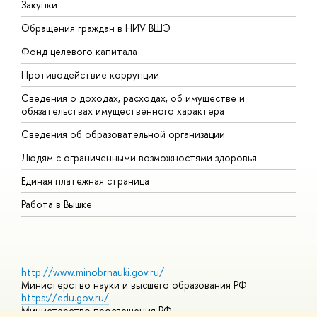
Закупки
П
Обращения граждан в НИУ ВШЭ
А
Фонд целевого капитала
Д
Противодействие коррупции
Ц
Сведения о доходах, расходах, об имуществе и
Б
обязательствах имущественного характера
О
Сведения об образовательной организации
О
Людям с ограниченными возможностями здоровья
Единая платежная страница
Работа в Вышке
http://www.minobrnauki.gov.ru/
Министерство науки и высшего образования РФ
https://edu.gov.ru/
Министерство просвещения РФ