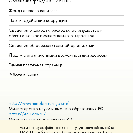
Обращения граждан в НИУ ВШЭ
А
Фонд целевого капитала
Д
Противодействие коррупции
Ц
Сведения о доходах, расходах, об имуществе и
Б
обязательствах имущественного характера
О
Сведения об образовательной организации
О
Людям с ограниченными возможностями здоровья
Единая платежная страница
Работа в Вышке
http://www.minobrnauki.gov.ru/
Министерство науки и высшего образования РФ
https://edu.gov.ru/
Министерство просвещения РФ
https://elearning.hse.ru/mooc
Мы используем файлы cookies для улучшения работы сайта
Массовые открытые онлайн-курсы
НИУ ВШЭ и большего удобства его использования. Более