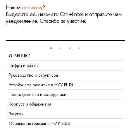
Нашли
опечатку
?
Выделите её, нажмите Ctrl+Enter и отправьте нам
уведомление. Спасибо за участие!
О ВЫШКЕ
Цифры и факты
Л
Руководство и структура
Д
Устойчивое развитие в НИУ ВШЭ
О
Преподаватели и сотрудники
П
Корпуса и общежития
В
Закупки
П
Обращения граждан в НИУ ВШЭ
А