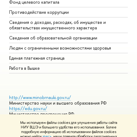
Фонд целевого капитала
Д
Противодействие коррупции
Ц
Сведения о доходах, расходах, об имуществе и
Б
обязательствах имущественного характера
О
Сведения об образовательной организации
О
Людям с ограниченными возможностями здоровья
Единая платежная страница
Работа в Вышке
http://www.minobrnauki.gov.ru/
Министерство науки и высшего образования РФ
https://edu.gov.ru/
Министерство просвещения РФ
https://elearning.hse.ru/mooc
Мы используем файлы cookies для улучшения работы сайта
Массовые открытые онлайн-курсы
НИУ ВШЭ и большего удобства его использования. Более
подробную информацию об использовании файлов cookies
можно найти
здесь
, наши правила обработки персональных