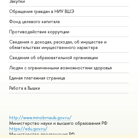
Закупки
П
Обращения граждан в НИУ ВШЭ
А
Фонд целевого капитала
Д
Противодействие коррупции
Ц
Сведения о доходах, расходах, об имуществе и
Б
обязательствах имущественного характера
О
Сведения об образовательной организации
О
Людям с ограниченными возможностями здоровья
Единая платежная страница
Работа в Вышке
http://www.minobrnauki.gov.ru/
Министерство науки и высшего образования РФ
https://edu.gov.ru/
Министерство просвещения РФ