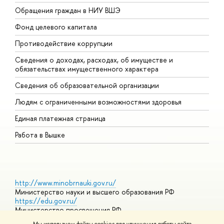
Обращения граждан в НИУ ВШЭ
А
Фонд целевого капитала
Д
Противодействие коррупции
Ц
Сведения о доходах, расходах, об имуществе и
Б
обязательствах имущественного характера
О
Сведения об образовательной организации
О
Людям с ограниченными возможностями здоровья
Единая платежная страница
Работа в Вышке
http://www.minobrnauki.gov.ru/
Министерство науки и высшего образования РФ
https://edu.gov.ru/
Министерство просвещения РФ
https://elearning.hse.ru/mooc