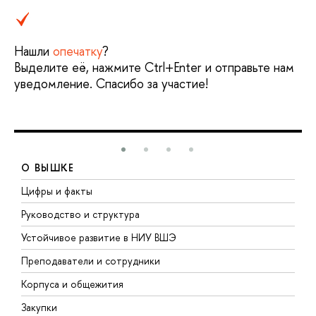
Нашли
опечатку
?
Выделите её, нажмите Ctrl+Enter и отправьте нам
уведомление. Спасибо за участие!
О ВЫШКЕ
Цифры и факты
Л
Руководство и структура
Д
Устойчивое развитие в НИУ ВШЭ
О
Преподаватели и сотрудники
П
Корпуса и общежития
В
Закупки
П