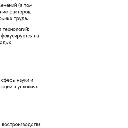
менений (в том
ние факторов,
ынке труда.
 технологий:
 фокусируется на
лодых
сферы науки и
енции в условиях
м воспроизводства