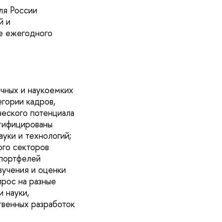
ля России
й и
е ежегодного
чных и наукоемких
егории кадров,
еского потенциала
нтифицированы
уки и технологий;
ого секторов
«портфелей
зучения и оценки
прос на разные
 науки,
твенных разработок