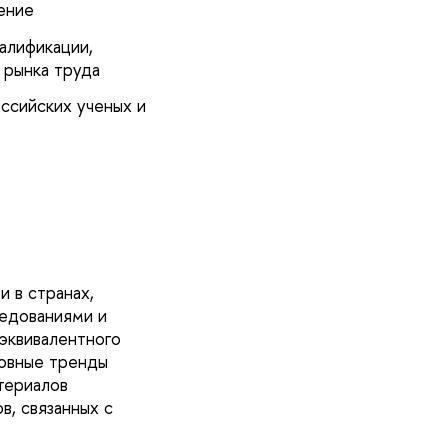
ление
алификации,
 рынка труда
ссийских ученых и
 в странах,
ледованиями и
 эквивалентного
новные тренды
териалов
в, связанных с