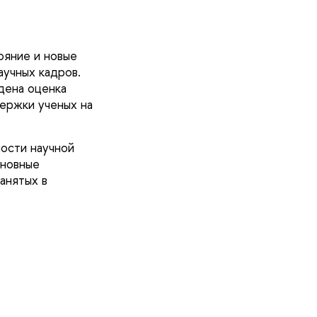
ояние и новые
аучных кадров.
дена оценка
ержки ученых на
ости научной
сновные
анятых в