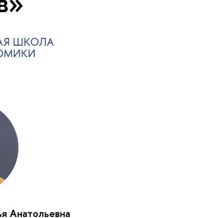
в»
я Анатольевна