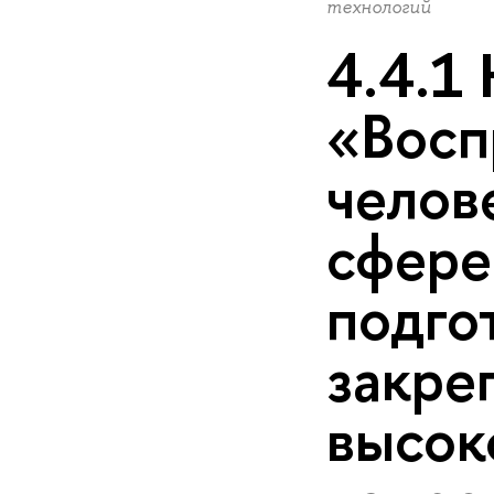
технологий
4.4.1
«Восп
челов
сфере
подго
закре
высок