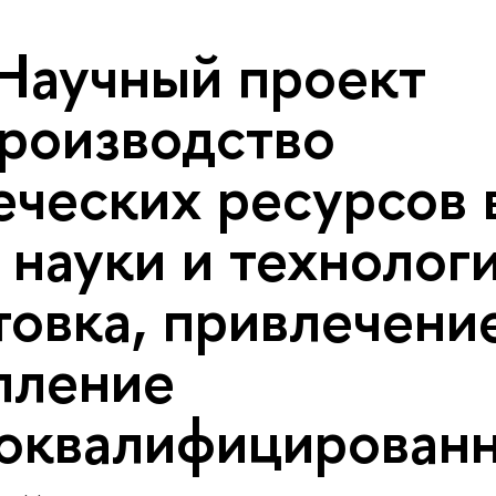
 Научный проект
роизводство
еческих ресурсов 
 науки и технологи
товка, привлечени
пление
оквалифицирован