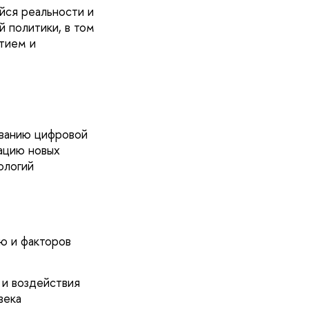
йся реальности и
 политики, в том
итием и
ованию цифровой
зацию новых
ологий
ю и факторов
 и воздействия
века