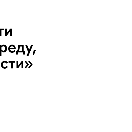
ти
реду,
ости»