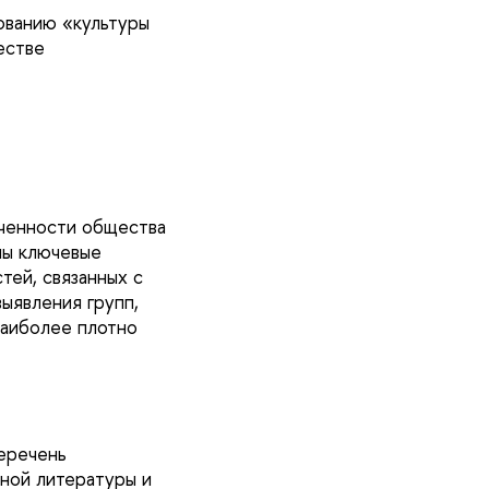
ованию «культуры
естве
ченности общества
ны ключевые
ей, связанных с
ыявления групп,
наиболее плотно
еречень
чной литературы и