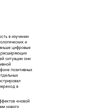
сть в изучении
нологических и
раньше цифровые
, расширяющих
ей ситуации они
тивной
 фоне позитивных
отдельных
нстрировал
переход в
ффектов «новой
нии нового