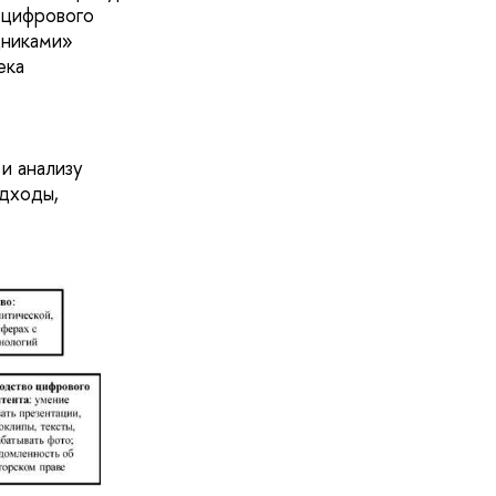
 цифрового
дниками»
ека
и анализу
одходы,