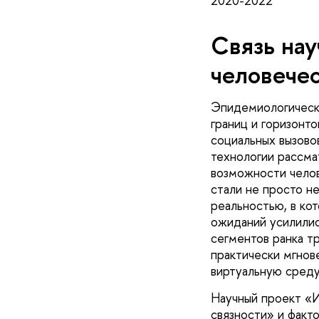
2020-2022
Связь нау
человечес
Эпидемиологически
границ и горизонт
социальных вызово
технологии рассма
возможности челов
стали не просто н
реальностью, в ко
ожиданий усилилис
сегментов ранка т
практически мгнов
виртуальную среду
Научный проект «И
связности» и факт