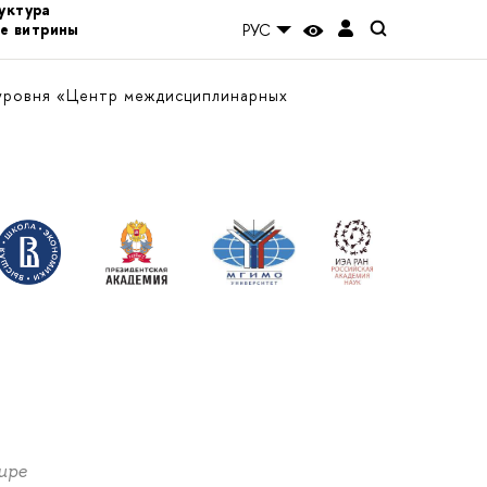
уктура
е витрины
РУС
уровня «Центр междисциплинарных
ире