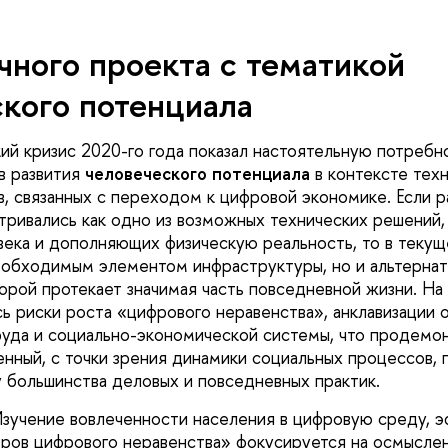
чного проекта с тематикой
кого потенциала
й кризис 2020-го года показал настоятельную потребно
ов развития
человеческого потенциала
в контексте тех
в, связанных с переходом к цифровой экономике. Если 
тривались как одно из возможных технических решений
ека и дополняющих физическую реальность, то в текущ
еобходимым элементом инфраструктуры, но и альтерна
торой протекает значимая часть повседневной жизни. На
ь риски роста «цифрового неравенства», анклавизации 
руда и социально-экономической системы, что продемо
енный, с точки зрения динамики социальных процессов, 
 большинства деловых и повседневных практик.
зучение вовлеченности населения в цифровую среду, э
оров цифрового неравенства» фокусируется на осмысле