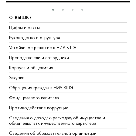
О ВЫШКЕ
Цифры и факты
Л
Руководство и структура
Д
Устойчивое развитие в НИУ ВШЭ
О
Преподаватели и сотрудники
П
Корпуса и общежития
В
Закупки
П
Обращения граждан в НИУ ВШЭ
А
Фонд целевого капитала
Д
Противодействие коррупции
Ц
Сведения о доходах, расходах, об имуществе и
Б
обязательствах имущественного характера
О
Сведения об образовательной организации