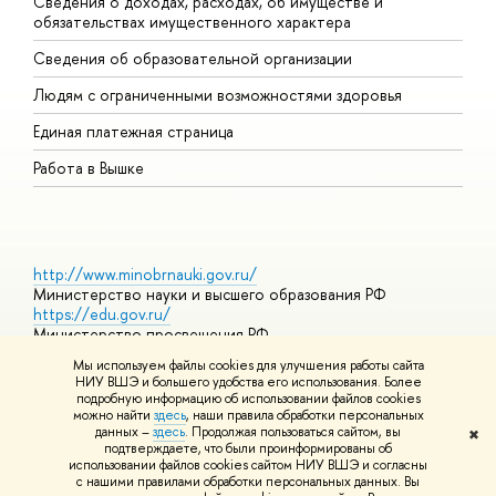
Сведения о доходах, расходах, об имуществе и
Б
обязательствах имущественного характера
О
Сведения об образовательной организации
О
Людям с ограниченными возможностями здоровья
Единая платежная страница
Работа в Вышке
http://www.minobrnauki.gov.ru/
Министерство науки и высшего образования РФ
https://edu.gov.ru/
Министерство просвещения РФ
https://elearning.hse.ru/mooc
Мы используем файлы cookies для улучшения работы сайта
Массовые открытые онлайн-курсы
НИУ ВШЭ и большего удобства его использования. Более
подробную информацию об использовании файлов cookies
можно найти
здесь
, наши правила обработки персональных
данных –
здесь
. Продолжая пользоваться сайтом, вы
✖
© НИУ ВШЭ 1993–2026
Адреса и контакты
Условия
подтверждаете, что были проинформированы об
использования материалов
Политика конфиденциальности
Карта
использовании файлов cookies сайтом НИУ ВШЭ и согласны
сайта
с нашими правилами обработки персональных данных. Вы
Шрифты HSE Sans и HSE Slab разработаны в
Школе дизайна НИУ