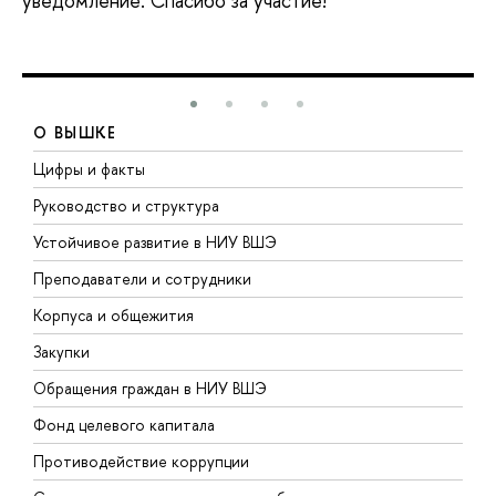
уведомление. Спасибо за участие!
О ВЫШКЕ
Цифры и факты
Л
Руководство и структура
Д
Устойчивое развитие в НИУ ВШЭ
О
Преподаватели и сотрудники
П
Корпуса и общежития
В
Закупки
П
Обращения граждан в НИУ ВШЭ
А
Фонд целевого капитала
Д
Противодействие коррупции
Ц