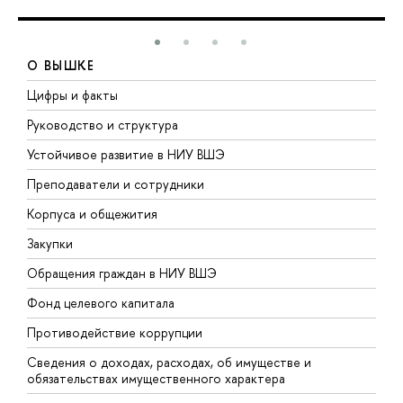
О ВЫШКЕ
Цифры и факты
Л
Руководство и структура
Д
Устойчивое развитие в НИУ ВШЭ
О
Преподаватели и сотрудники
П
Корпуса и общежития
В
Закупки
П
Обращения граждан в НИУ ВШЭ
А
Фонд целевого капитала
Д
Противодействие коррупции
Ц
Сведения о доходах, расходах, об имуществе и
Б
обязательствах имущественного характера
О