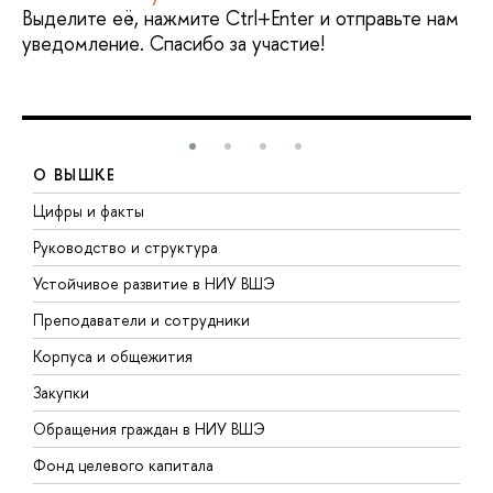
Выделите её, нажмите Ctrl+Enter и отправьте нам
уведомление. Спасибо за участие!
О ВЫШКЕ
Цифры и факты
Л
Руководство и структура
Д
Устойчивое развитие в НИУ ВШЭ
О
Преподаватели и сотрудники
П
Корпуса и общежития
В
Закупки
П
Обращения граждан в НИУ ВШЭ
А
Фонд целевого капитала
Д