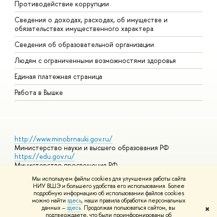
Противодействие коррупции
Ц
Сведения о доходах, расходах, об имуществе и
Б
обязательствах имущественного характера
О
Сведения об образовательной организации
О
Людям с ограниченными возможностями здоровья
Единая платежная страница
Работа в Вышке
http://www.minobrnauki.gov.ru/
Министерство науки и высшего образования РФ
https://edu.gov.ru/
Министерство просвещения РФ
https://elearning.hse.ru/mooc
Мы используем файлы cookies для улучшения работы сайта
Массовые открытые онлайн-курсы
НИУ ВШЭ и большего удобства его использования. Более
подробную информацию об использовании файлов cookies
можно найти
здесь
, наши правила обработки персональных
данных –
здесь
. Продолжая пользоваться сайтом, вы
✖
© НИУ ВШЭ 1993–2026
Адреса и контакты
Условия
подтверждаете, что были проинформированы об