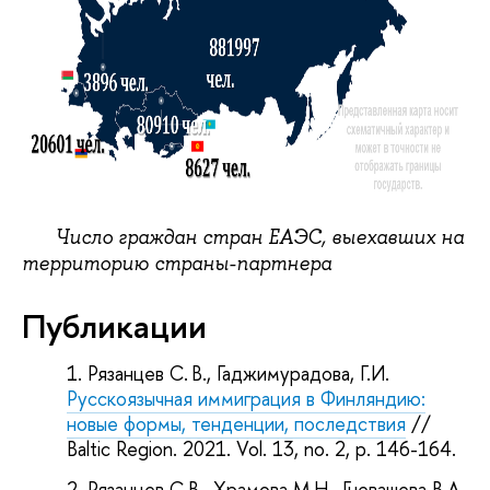
Число граждан стран ЕАЭС, выехавших на
территорию страны-партнера
Публикации
Рязанцев С. В., Гаджимурадова, Г.И.
Русскоязычная иммиграция в Финляндию:
новые формы, тенденции, последствия
//
Baltic Region. 2021. Vol. 13, no. 2, p. 146-164.
Рязанцев С.В., Храмова М.Н., Гневашева В.А.