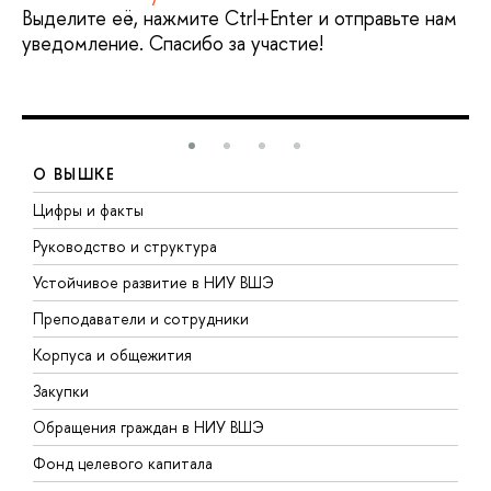
Выделите её, нажмите Ctrl+Enter и отправьте нам
уведомление. Спасибо за участие!
О ВЫШКЕ
Цифры и факты
Л
Руководство и структура
Д
Устойчивое развитие в НИУ ВШЭ
О
Преподаватели и сотрудники
П
Корпуса и общежития
В
Закупки
П
Обращения граждан в НИУ ВШЭ
А
Фонд целевого капитала
Д