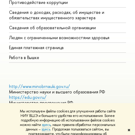
Противодействие коррупции
Ц
Сведения о доходах, расходах, об имуществе и
Б
обязательствах имущественного характера
О
Сведения об образовательной организации
О
Людям с ограниченными возможностями здоровья
Единая платежная страница
Работа в Вышке
http://www.minobrnauki.gov.ru/
Министерство науки и высшего образования РФ
https://edu.gov.ru/
Министерство просвещения РФ
https://elearning.hse.ru/mooc
Мы используем файлы cookies для улучшения работы сайта
Массовые открытые онлайн-курсы
НИУ ВШЭ и большего удобства его использования. Более
подробную информацию об использовании файлов cookies
можно найти
здесь
, наши правила обработки персональных
данных –
здесь
. Продолжая пользоваться сайтом, вы
✖
© НИУ ВШЭ 1993–2026
Адреса и контакты
Условия
подтверждаете, что были проинформированы об