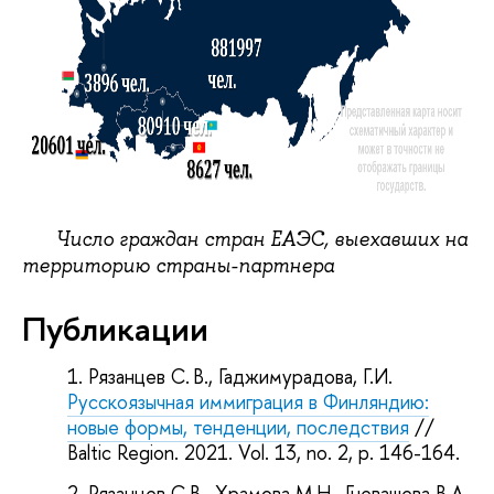
Число граждан стран ЕАЭС, выехавших на
территорию страны-партнера
Публикации
Рязанцев С. В., Гаджимурадова, Г.И.
Русскоязычная иммиграция в Финляндию:
новые формы, тенденции, последствия
//
Baltic Region. 2021. Vol. 13, no. 2, p. 146-164.
Рязанцев С.В., Храмова М.Н., Гневашева В.А.