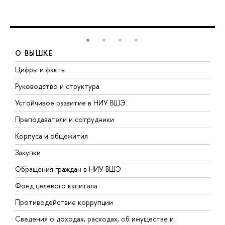
О ВЫШКЕ
Цифры и факты
Л
Руководство и структура
Д
Устойчивое развитие в НИУ ВШЭ
О
Преподаватели и сотрудники
П
Корпуса и общежития
В
Закупки
П
Обращения граждан в НИУ ВШЭ
А
Фонд целевого капитала
Д
Противодействие коррупции
Ц
Сведения о доходах, расходах, об имуществе и
Б