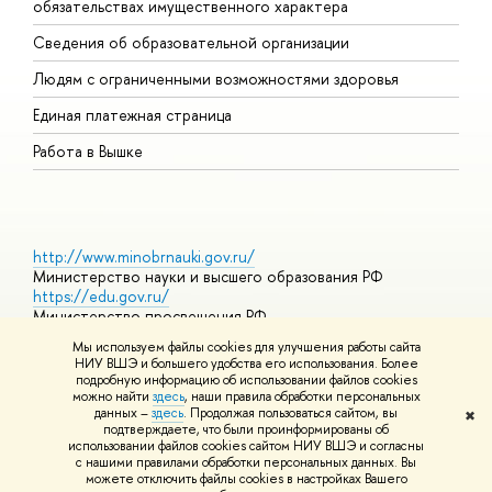
обязательствах имущественного характера
О
Сведения об образовательной организации
О
Людям с ограниченными возможностями здоровья
Единая платежная страница
Работа в Вышке
http://www.minobrnauki.gov.ru/
Министерство науки и высшего образования РФ
https://edu.gov.ru/
Министерство просвещения РФ
https://elearning.hse.ru/mooc
Мы используем файлы cookies для улучшения работы сайта
Массовые открытые онлайн-курсы
НИУ ВШЭ и большего удобства его использования. Более
подробную информацию об использовании файлов cookies
можно найти
здесь
, наши правила обработки персональных
данных –
здесь
. Продолжая пользоваться сайтом, вы
✖
© НИУ ВШЭ 1993–2026
Адреса и контакты
Условия
подтверждаете, что были проинформированы об
использования материалов
Политика конфиденциальности
Карта
использовании файлов cookies сайтом НИУ ВШЭ и согласны
сайта
с нашими правилами обработки персональных данных. Вы
Шрифты HSE Sans и HSE Slab разработаны в
Школе дизайна НИУ
можете отключить файлы cookies в настройках Вашего
ВШЭ